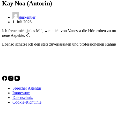
Kay Noa (Autorin)
gurkentier
1. Juli 2026
Ich freue mich jedes Mal, wenn ich von Vanessa die Hörproben zu me
neue Aspekte.
🙂
Ebenso schätze ich den stets zuverlässigen und professionellen Rahmen,
Sprecherin Vanessa Harm
Sprecherin für Hörbücher, Voiceover & Werbung.
Professionell
Jetzt kostenloses Demo anfordern!
Sprecher Agentur
Impressum
Datenschutz
Cookie-Richtlinie